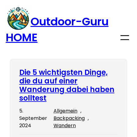
Zum
Inhalt
Outdoor-Guru
springen
HOME
Die 5 wichtigsten Dinge,
die du auf einer
Wanderung dabei haben
solltest
5.
Allgemein
, 
September
Backpacking
, 
2024
Wandern