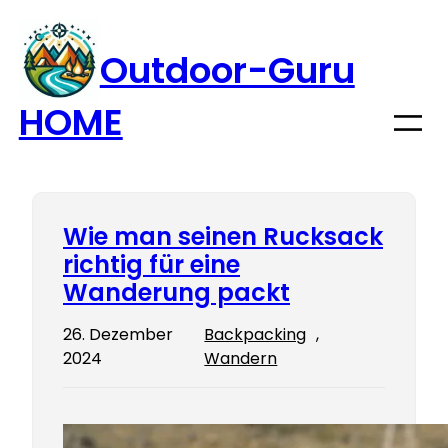
Zum
Inhalt
Outdoor-Guru
springen
HOME
Wie man seinen Rucksack
richtig für eine
Wanderung packt
26. Dezember
Backpacking
, 
2024
Wandern