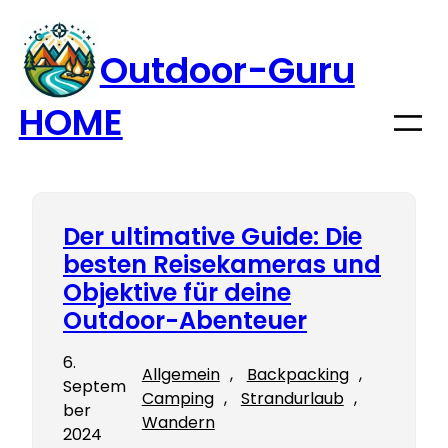
Zum
Inhalt
Outdoor-Guru
springen
HOME
Der ultimative Guide: Die
besten Reisekameras und
Objektive für deine
Outdoor-Abenteuer
6.
Allgemein
, 
Backpacking
, 
Septem
Camping
, 
Strandurlaub
, 
ber
Wandern
2024