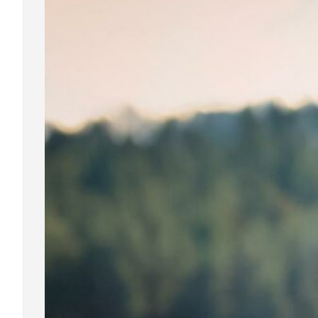
(700 ml)
Jede die
Read Mo