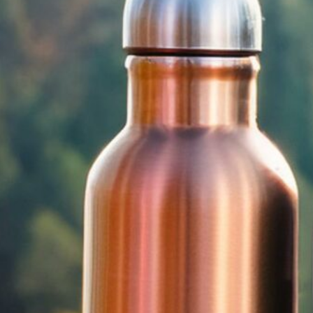
Al
Ba
C
St
Su
W