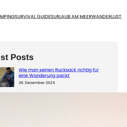
MPING
SURVIVAL GUIDES
URLAUB AM MEER
WANDERLUST
st Posts
Wie man seinen Rucksack richtig für
eine Wanderung packt
26. Dezember 2024
Nachhaltig Wandern: So hinterlässt du
keinen Fußabdruck
26. Dezember 2024
Der ultimative Guide: Die besten