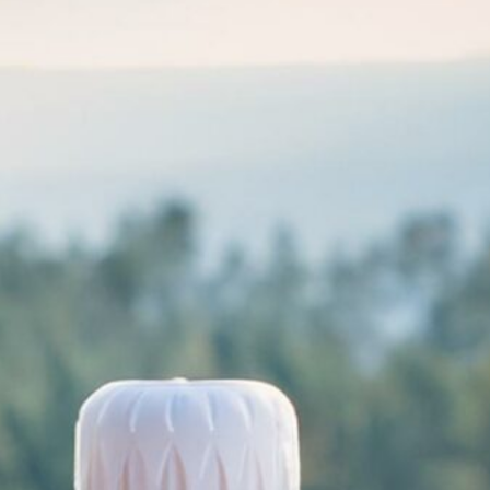
Reisekameras und Objektive für deine
Outdoor-Abenteuer
6. September 2024
Backpacking in Südostasien: Ein Guide für
Abenteurer
 September 2024
Die 5 wichtigsten Dinge, die du auf einer
Wanderung dabei haben solltest
 September 2024
egories