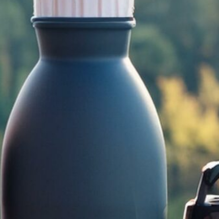
lgemein
(3)
ckpacking
(5)
amping
(1)
randurlaub
(1)
rvival
(7)
andern
(4)