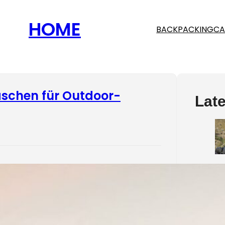
HOME
BACKPACKING
CA
laschen für Outdoor-
Late
oor-Aktivitäten ist sauberes Trinkwasser
dend. Hier sind vier Top-Wasserfilter-
schen, die auf jeder Expedition
htbar sind: Bachgold Wasserfilterflasche
: GRAYL Geopress (710 ml): LifeStraw Go