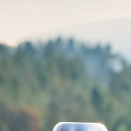
: Sawyer Mini (Outdoor-Wasserfilter):
ser Flaschen bietet…
re…
6.
5.
Cat