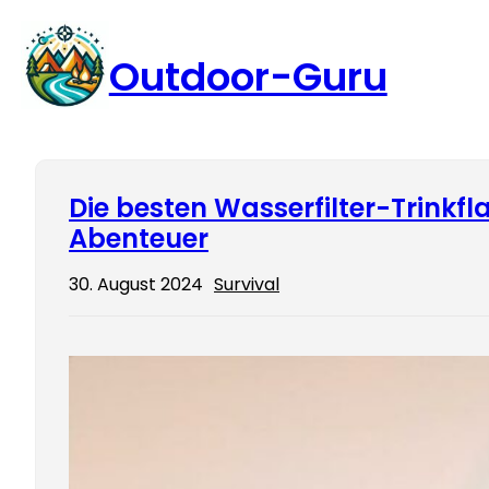
Zum
Inhalt
Outdoor-Guru
springen
Die besten Wasserfilter-Trinkf
Abenteuer
30. August 2024
Survival
Bei Outd
entschei
Trinkfla
unverzic
(650 ml)