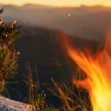
Al
Ba
C
St
Su
W