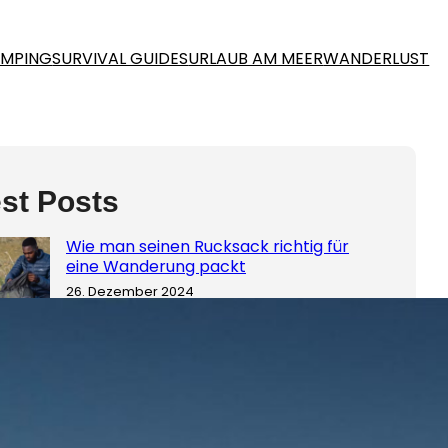
MPING
SURVIVAL GUIDES
URLAUB AM MEER
WANDERLUST
st Posts
Wie man seinen Rucksack richtig für
eine Wanderung packt
26. Dezember 2024
Nachhaltig Wandern: So hinterlässt du
keinen Fußabdruck
26. Dezember 2024
Der ultimative Guide: Die besten