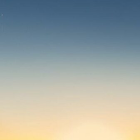
Reisekameras und Objektive für deine
Outdoor-Abenteuer
6. September 2024
Backpacking in Südostasien: Ein Guide für
Abenteurer
 September 2024
Die 5 wichtigsten Dinge, die du auf einer
Wanderung dabei haben solltest
 September 2024
egories