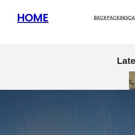
HOME
BACKPACKING
CA
Late
n in der Wildnis Das Überleben in der
erfordert Wissen, Vorbereitung und die
t, sich an unerwartete Situationen
en. Hier sind die zehn wichtigsten
-Tipps, die in der freien Natur beachtet
llten: 1.…