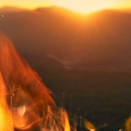
lgemein
(3)
ckpacking
(5)
amping
(1)
randurlaub
(1)
rvival
(7)
andern
(4)