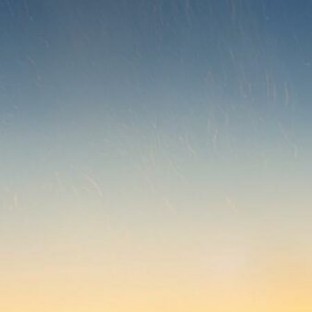
re…
6.
5.
Cat