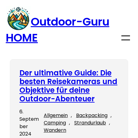
Zum
Inhalt
Outdoor-Guru
springen
HOME
Der ultimative Guide: Die
besten Reisekameras und
Objektive für deine
Outdoor-Abenteuer
6.
Allgemein
, 
Backpacking
, 
Septem
Camping
, 
Strandurlaub
, 
ber
Wandern
2024