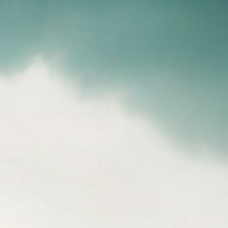
Reisekameras und Objektive für deine
Outdoor-Abenteuer
6. September 2024
Backpacking in Südostasien: Ein Guide
für Abenteurer
6. September 2024
Die 5 wichtigsten Dinge, die du auf einer
Wanderung dabei haben solltest
 September 2024
egories