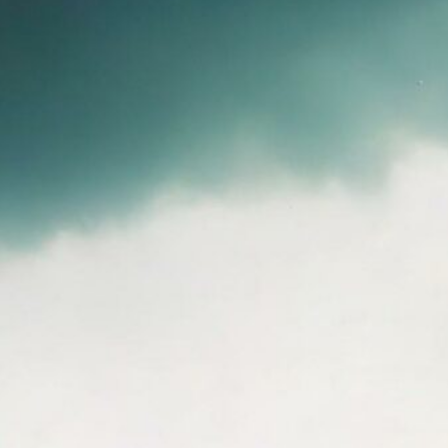
ionen ihre…
re…
5.
Cat