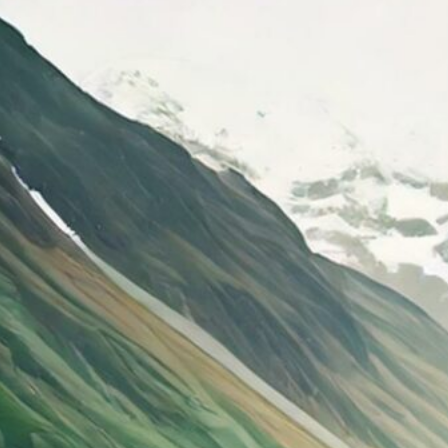
Al
Ba
C
St
Su
W