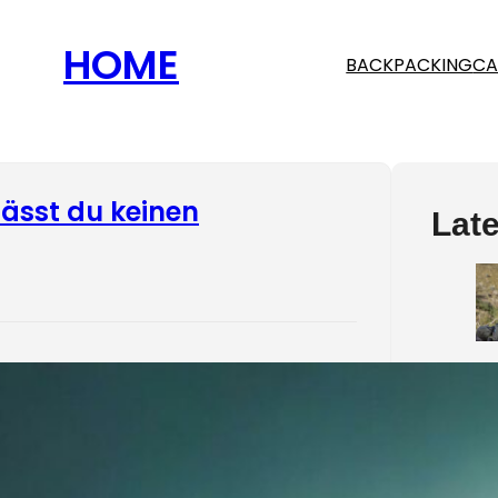
HOME
BACKPACKING
CA
ässt du keinen
Late
r bietet uns einen unermesslichen
n Schönheit und Ruhe, den wir beim
 genießen können. Doch mit dieser
kommt auch Verantwortung: Wir sollten
elt so schützen, dass auch kommende