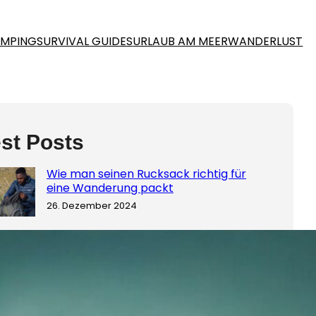
MPING
SURVIVAL GUIDES
URLAUB AM MEER
WANDERLUST
st Posts
Wie man seinen Rucksack richtig für
eine Wanderung packt
26. Dezember 2024
Nachhaltig Wandern: So hinterlässt du
keinen Fußabdruck
26. Dezember 2024
Der ultimative Guide: Die besten