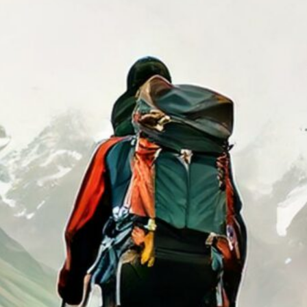
lgemein
(3)
ckpacking
(5)
amping
(1)
randurlaub
(1)
rvival
(7)
andern
(4)