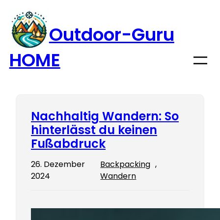
Zum
Inhalt
Outdoor-Guru
springen
HOME
Nachhaltig Wandern: So
hinterlässt du keinen
Fußabdruck
26. Dezember
Backpacking
, 
2024
Wandern