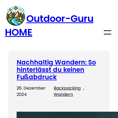
Zum
Inhalt
Outdoor-Guru
springen
HOME
Nachhaltig Wandern: So
hinterlässt du keinen
Fußabdruck
26. Dezember
Backpacking
, 
2024
Wandern